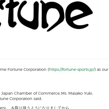
ome Fortune Corporation (
https://fortune-sports.jp/
) as our
and Japan Chamber of Commerce, Ms. Masako Yuki,
tune Corporation said,
arry を取り扱うようになりましてから、