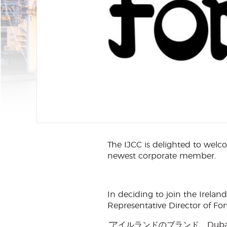
The IJCC is delighted to welc
newest corporate member.
In deciding to join the Irel
Representative Director of For
“
アイルランドのブランド Dub