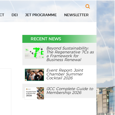
Search
CT
DEI
JET PROGRAMME
NEWSLETTER
RECENT NEWS
Beyond Sustainability:
The Regenerative 7Cs as
a Framework for
Business Renewal
Event Report: Joint
Chamber Summer
Cocktail 2026
IJCC Complete Guide to
Membership 2026